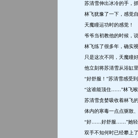
苏清雪伸出冰冷的手，抓住
林飞犹豫了一下，感觉自
天魔瞳运功时的感觉！
爷爷当初教他的时候，说只
林飞练了很多年，确实视
只是这次不同，天魔瞳好
他立刻将苏清雪从浴缸里
“好舒服！”苏清雪感受到
“这谁能顶住……”林飞喉
苏清雪贪婪吸收着林飞的
体内的寒毒一点点驱散、
“好……好舒服……”她轻
双手不知何时已经攀上了林