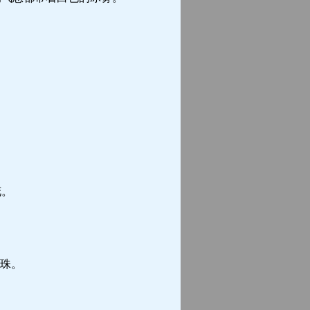
花。
珠。