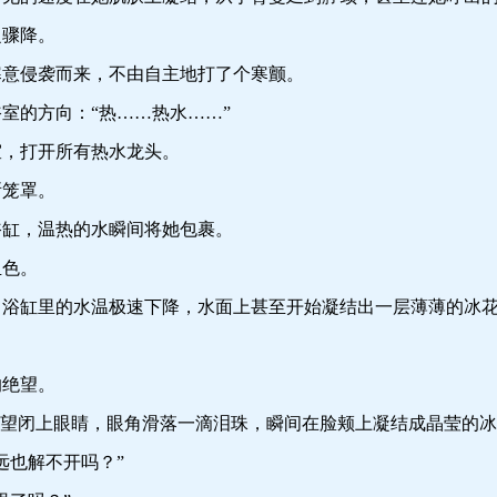
骤降。
侵袭而来，不由自主地打了个寒颤。
的方向：“热……热水……”
，打开所有热水龙头。
笼罩。
缸，温热的水瞬间将她包裹。
色。
缸里的水温极速下降，水面上甚至开始凝结出一层薄薄的冰
绝望。
望闭上眼睛，眼角滑落一滴泪珠，瞬间在脸颊上凝结成晶莹的冰
也解不开吗？”