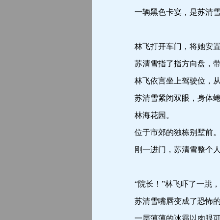
一辆黑色卡宴，是苏清雪
林飞打开车门，将她安置
苏清雪指了指方向盘，带着
林飞依言坐上驾驶位，从
苏清雪紧闭双眼，身体蜷
林海花园。
位于市郊的独栋别墅前
刚一进门，苏清雪整个人
“院长！”林飞吓了一跳，
苏清雪嘴唇变成了恐怖的
一层薄薄的冰霜以肉眼可见