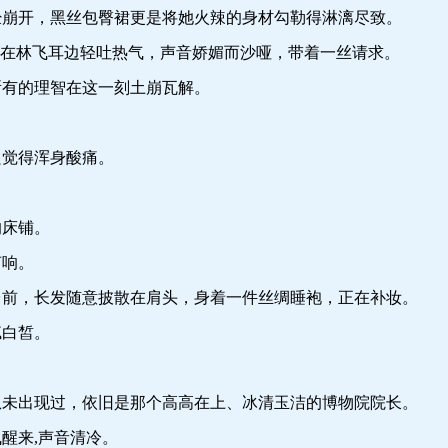
开，黑丝包臀裙更是将她火辣的身材勾勒得淋漓尽致。
在林飞耳边轻吐热气，声音娇媚而沙哑，带着一丝请求。
有的理智在这一刻土崩瓦解。
觉得浑身酸痛。
床铺。
响。
，长发随意披散在肩头，身着一件丝绸睡袍，正在补妆。
白皙。
出现过，依旧是那个高高在上、冰清玉洁的博物院院长。
来,声音清冷。