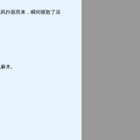
风扑面而来，瞬间驱散了浴
麻木。
。