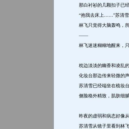
那白衬衫的几颗扣子已经崩
“抱我去床上……”苏清雪
林飞只觉得大脑轰鸣，所
——
林飞迷迷糊糊地醒来，只
枕边淡淡的幽香和凌乱的
化妆台那边传来轻微的声
苏清雪已经端坐在梳妆台前
侧脸格外精致，肌肤细腻
昨夜的虚弱和病态好像从未
苏清雪从镜子里看到林飞醒