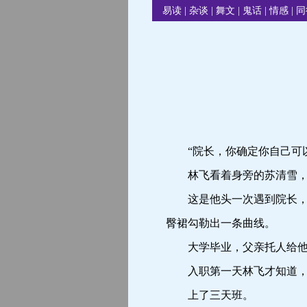
易读
|
杂谈
|
舞文
|
鬼话
|
情感
|
同
“院长，你确定你自己可以
林飞看着身旁的苏清雪，
这是他头一次遇到院长，一
臀裙勾勒出一条曲线。
大学毕业，父亲托人给他介
入职第一天林飞才知道，就
上了三天班。