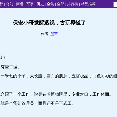
行
|
奇幻
|
商道
|
军事
|
历史
|
全集
|
全部
|
排行榜
|
精品推荐
保安小哥觉醒透视，古玩界慌了
作者:
墨言
？”
有些古怪。
米七的个子，大长腿，雪白的肌肤，五官极品，白色衬衫的纽
绍了一个工作，说是在省博物院里，专业对口，工作体面。
是个货架管理员，而且还不是正式工。