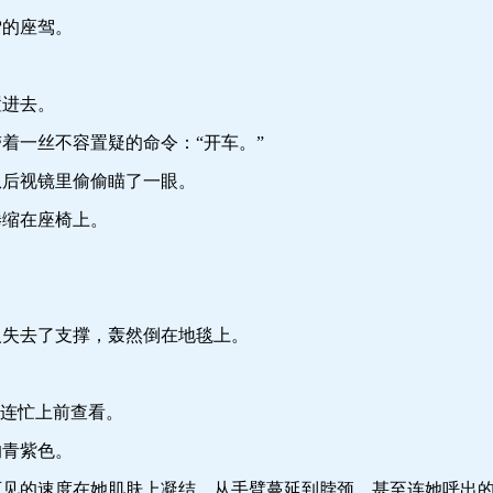
的座驾。
进去。
一丝不容置疑的命令：“开车。”
后视镜里偷偷瞄了一眼。
缩在座椅上。
。
失去了支撑，轰然倒在地毯上。
连忙上前查看。
青紫色。
的速度在她肌肤上凝结，从手臂蔓延到脖颈，甚至连她呼出的